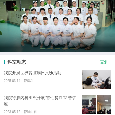
科室动态
更多 +
我院开展世界肾脏病日义诊活动
2025-03-14
肾病科
|
我院肾脏内科组织开展“肾性贫血”科普讲
座
2023-05-12
肾脏内科
|