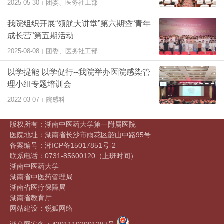
2025-05-30
团委、医务社工部
|
我院组织开展“领航大讲堂”第六期暨“青年
成长营”第五期活动
2025-08-08
团委、医务社工部
|
以学提能 以学促行--我院举办医院感染管
理小组专题培训会
2022-03-07
院感科
|
版权所有：湖南中医药大学第一附属医院
医院地址：湖南省长沙市雨花区韶山中路95号
备案编号：
湘ICP备15017851号-2
联系电话：0731-85600120
（上班时间）
湖南中医药大学
湖南省中医药管理局
湖南省医疗保障局
湖南省教育厅
网站建设
：
锐狐网络