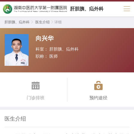
肝胆胰、疝外科
肝胆胰、疝外科

医生介绍

详细
向兴华
科室：
肝胆胰、疝外科
职称：
医师


门诊排班
预约途径
医生介绍