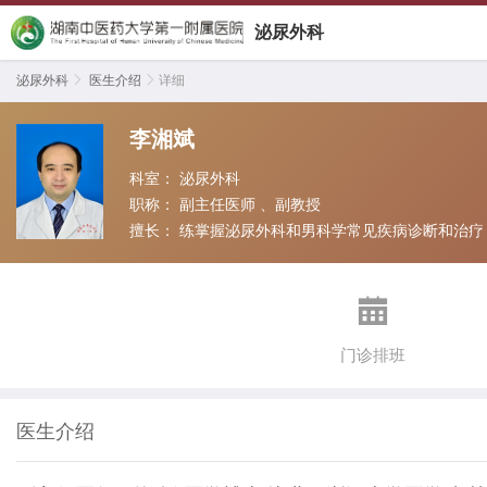
泌尿外科
泌尿外科

医生介绍

详细
李湘斌
科室：
泌尿外科
职称：
副主任医师 、副教授
擅长：
练掌握泌尿外科和男科学常见疾病诊断和治疗

门诊排班
医生介绍