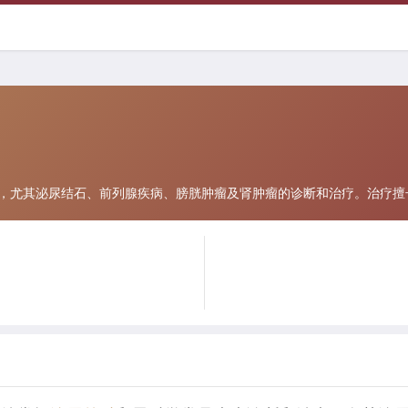
，尤其泌尿结石、前列腺疾病、膀胱肿瘤及肾肿瘤的诊断和治疗。治疗擅