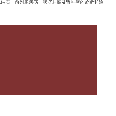
尿结石、前列腺疾病、膀胱肿瘤及肾肿瘤的诊断和治