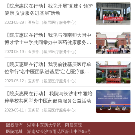
【院庆惠民在行动】我院开展“党建引领护
健康 义诊服务进基层”活动
2023-05-29
医务部（基层医疗服务中心）
|
【院庆惠民在行动】我院与湖南师大附中
博才学士中学共同举办中医药健康服务公
益活动
2023-05-19
医务部（基层医疗服务中心）
|
【院庆惠民在行动】我院前往基层医疗单
位举行“名中医团队进基层”定点医疗服务
单位揭牌仪式暨大型义诊活动
2023-05-12
医务部（基层医疗服务中心）
|
【院庆惠民在行动】 我院与长沙市中雅培
粹学校共同举办中医药健康服务公益活动
2023-05-11
医务部（基层医疗服务中心）
|
版权所有：湖南中医药大学第一附属医院
医院地址：湖南省长沙市雨花区韶山中路95号